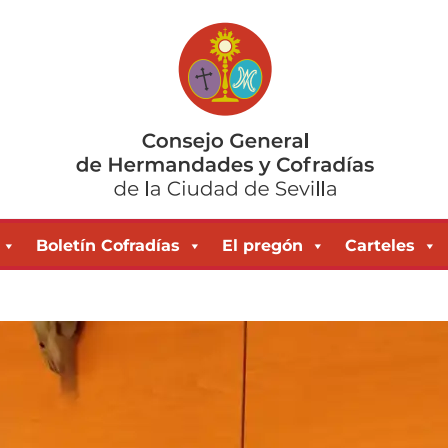
Boletín Cofradías
El pregón
Carteles