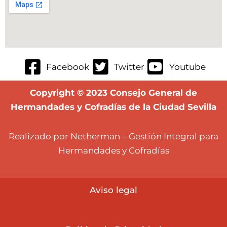
Facebook
Twitter
Youtube
Copyright © 2023 Consejo General de
Hermandades y Cofradías de la Ciudad Sevilla
Realizado por Netherman – Gestión Integral para
Hermandades y Cofradías
Aviso lega
l