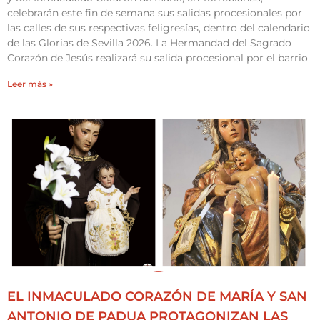
celebrarán este fin de semana sus salidas procesionales por
las calles de sus respectivas feligresías, dentro del calendario
de las Glorias de Sevilla 2026. La Hermandad del Sagrado
Corazón de Jesús realizará su salida procesional por el barrio
Leer más »
EL INMACULADO CORAZÓN DE MARÍA Y SAN
ANTONIO DE PADUA PROTAGONIZAN LAS