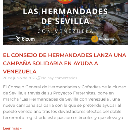
EL CONSEJO DE HERMANDADES LANZA UNA
CAMPAÑA SOLIDARIA EN AYUDA A
VENEZUELA
26 de junio de 2026
No hay comentarios
El Consejo General de Hermandades y Cofradías de la ciudad
de Sevilla, a través de su Proyecto Fraternitas, pone en
marcha “Las Hermandades de Sevilla con Venezuela”, una
nueva campaña solidaria con la que se pretende ayudar al
pueblo venezolano tras los devastadores efectos del doble
terremoto registrado este pasado miércoles y que eleva ya
Leer más »