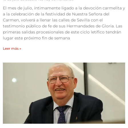
El mes de julio, íntimamente ligado a la devoción carmelita y
a la celebración de la festividad de Nuestra Señora del
Carmen, volverá a llenar las calles de Sevilla con el
testimonio público de fe de sus Hermandades de Gloria. Las
primeras salidas procesionales de este ciclo letífico tendrán
lugar este próximo fin de semana
Leer más »