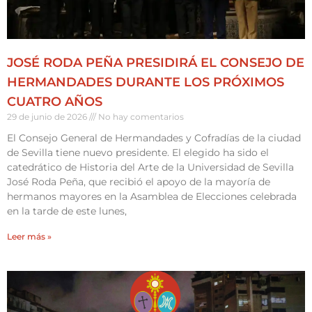
JOSÉ RODA PEÑA PRESIDIRÁ EL CONSEJO DE
HERMANDADES DURANTE LOS PRÓXIMOS
CUATRO AÑOS
29 de junio de 2026
No hay comentarios
El Consejo General de Hermandades y Cofradías de la ciudad
de Sevilla tiene nuevo presidente. El elegido ha sido el
catedrático de Historia del Arte de la Universidad de Sevilla
José Roda Peña, que recibió el apoyo de la mayoría de
hermanos mayores en la Asamblea de Elecciones celebrada
en la tarde de este lunes,
Leer más »