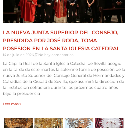
LA NUEVA JUNTA SUPERIOR DEL CONSEJO,
PRESIDIDA POR JOSÉ RODA, TOMA
POSESIÓN EN LA SANTA IGLESIA CATEDRAL
14 de julio de 2026
No hay comentarios
La Capilla Real de la Santa Iglesia Catedral de Sevilla acogió
en la tarde de este martes la solemne toma de posesión de la
nueva Junta Superior del Consejo General de Hermandades y
Cofradías de la Ciudad de Sevilla, que asumirá la dirección de
la institución cofradiera durante los próximos cuatro años
bajo la presidencia
Leer más »