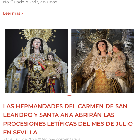
río Guadalquivir, en unas
Leer más »
LAS HERMANDADES DEL CARMEN DE SAN
LEANDRO Y SANTA ANA ABRIRÁN LAS
PROCESIONES LETÍFICAS DEL MES DE JULIO
EN SEVILLA
10 de julio de 2026
No hay comentarios