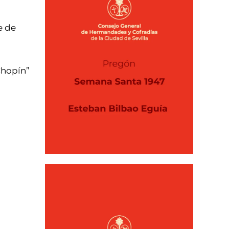
e de
Chopín”