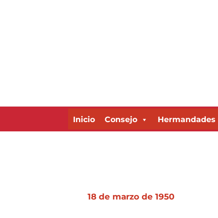
Ir
al
contenido
Inicio
Consejo
Hermandades
18 de marzo de 1950