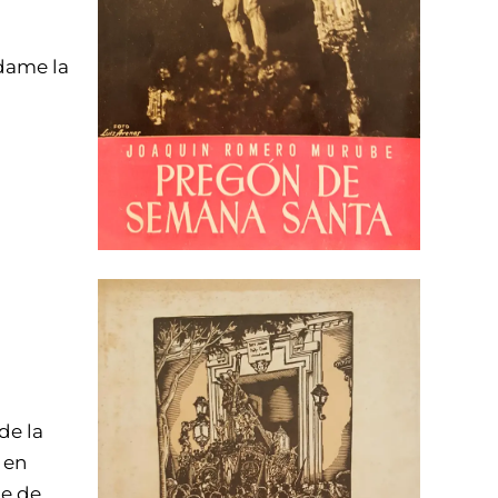
dame la
de la
 en
te de