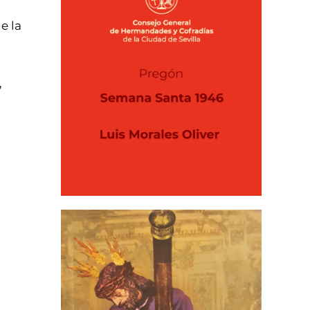
e la
,