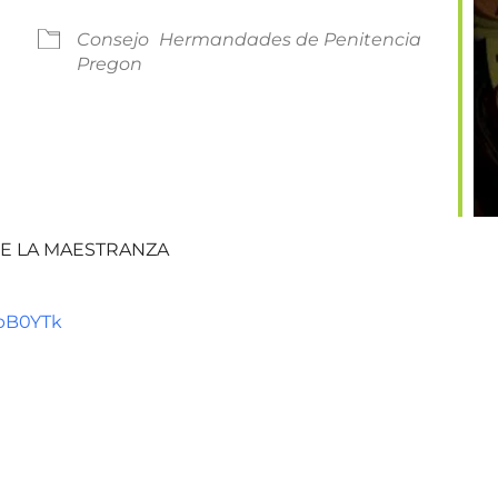
Consejo
Hermandades de Penitencia
Pregon
Calendar
iCalendar
Offi
DE LA MAESTRANZA
RpB0YTk