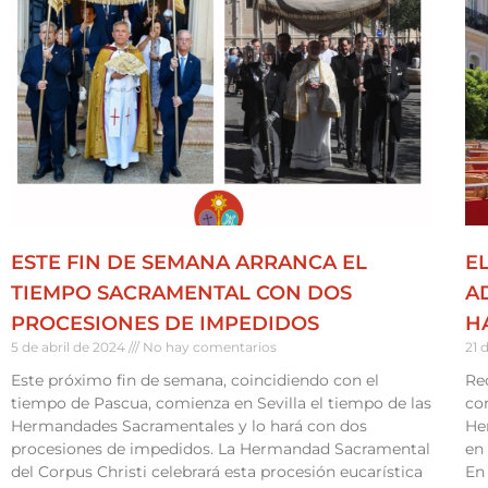
ESTE FIN DE SEMANA ARRANCA EL
E
TIEMPO SACRAMENTAL CON DOS
A
PROCESIONES DE IMPEDIDOS
H
5 de abril de 2024
No hay comentarios
21 
Este próximo fin de semana, coincidiendo con el
Re
tiempo de Pascua, comienza en Sevilla el tiempo de las
co
Hermandades Sacramentales y lo hará con dos
He
procesiones de impedidos. La Hermandad Sacramental
en 
del Corpus Christi celebrará esta procesión eucarística
En 