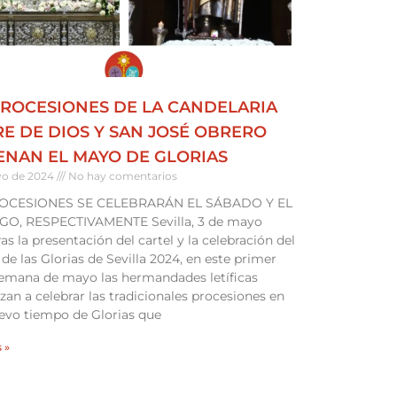
PROCESIONES DE LA CANDELARIA
E DE DIOS Y SAN JOSÉ OBRERO
ENAN EL MAYO DE GLORIAS
yo de 2024
No hay comentarios
OCESIONES SE CELEBRARÁN EL SÁBADO Y EL
O, RESPECTIVAMENTE Sevilla, 3 de mayo
ras la presentación del cartel y la celebración del
de las Glorias de Sevilla 2024, en este primer
semana de mayo las hermandades letíficas
an a celebrar las tradicionales procesiones en
evo tiempo de Glorias que
 »