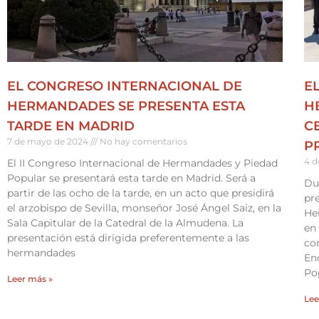
EL CONGRESO INTERNACIONAL DE
E
HERMANDADES SE PRESENTA ESTA
H
TARDE EN MADRID
C
7 de mayo de 2024
No hay comentarios
P
4 d
El II Congreso Internacional de Hermandades y Piedad
Popular se presentará esta tarde en Madrid. Será a
Du
partir de las ocho de la tarde, en un acto que presidirá
pr
el arzobispo de Sevilla, monseñor José Ángel Saiz, en la
He
Sala Capitular de la Catedral de la Almudena. La
en 
presentación está dirigida preferentemente a las
con
hermandades
En
Po
Leer más »
Lee