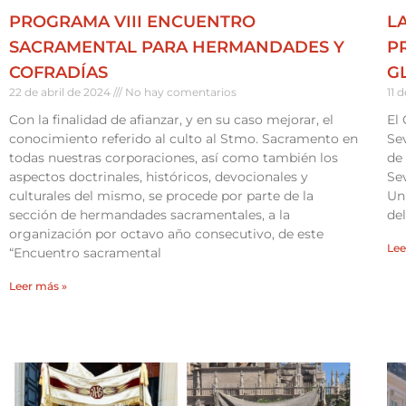
PROGRAMA VIII ENCUENTRO
LA
SACRAMENTAL PARA HERMANDADES Y
P
COFRADÍAS
G
22 de abril de 2024
No hay comentarios
11 
Con la finalidad de afianzar, y en su caso mejorar, el
El
conocimiento referido al culto al Stmo. Sacramento en
Sev
todas nuestras corporaciones, así como también los
de 
aspectos doctrinales, históricos, devocionales y
Sev
culturales del mismo, se procede por parte de la
Un 
sección de hermandades sacramentales, a la
del
organización por octavo año consecutivo, de este
Lee
“Encuentro sacramental
Leer más »