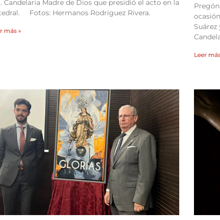
. Candelaria Madre de Dios que presidió el acto en la
Pregón 
tedral. Fotos: Hermanos Rodríguez Rivera.
ocasión
Suárez 
r más »
Candel
Leer más