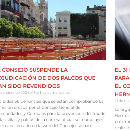
L CONSEJO SUSPENDE LA
EL 3
DJUDICACIÓN DE DOS PALCOS QUE
PARA
AN SIDO REVENDIDOS
EL C
de marzo de 2024
No hay comentarios
HER
21 de ma
cibidas 56 denuncias que se están comprobando La
misión creada por el Consejo General de
La orga
rmandades y Cofradías para la prevención del fraude
Hermand
las sillas y palcos de la carrera oficial se reunió ayer.
próximo
el canal creado en la web del Consejo, se han
realiza