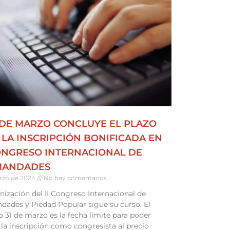
1 DE MARZO CONCLUYE EL PLAZO
 LA INSCRIPCIÓN BONIFICADA EN
ONGRESO INTERNACIONAL DE
MANDADES
rzo de 2024
No hay comentarios
nización del II Congreso Internacional de
ades y Piedad Popular sigue su curso. El
 31 de marzo es la fecha límite para poder
r la inscripción como congresista al precio