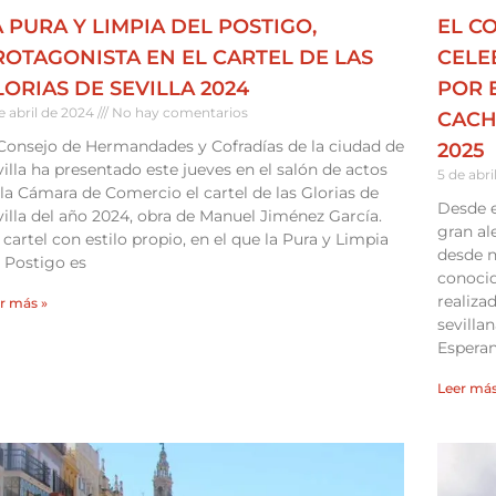
 PURA Y LIMPIA DEL POSTIGO,
EL C
ROTAGONISTA EN EL CARTEL DE LAS
CELE
LORIAS DE SEVILLA 2024
POR 
de abril de 2024
No hay comentarios
CACH
 Consejo de Hermandades y Cofradías de la ciudad de
2025
illa ha presentado este jueves en el salón de actos
5 de abr
la Cámara de Comercio el cartel de las Glorias de
Desde 
illa del año 2024, obra de Manuel Jiménez García.
gran al
cartel con estilo propio, en el que la Pura y Limpia
desde n
 Postigo es
conocid
realiza
r más »
sevilla
Esperan
Leer más