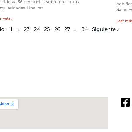
cibido ya 56 denuncias sobre presuntas
bonifica
egularidades. Una vez
de la in
r más »
Leer más
ior
1
…
23
24
25
26
27
…
34
Siguiente »