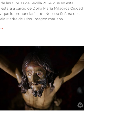
de las Glorias de Sevilla 2024, que en esta
 estará a cargo de Doña María Milagros Ciudad
y que lo pronunciará ante Nuestra Señora de la
aria Madre de Dios, imagen mariana
 »