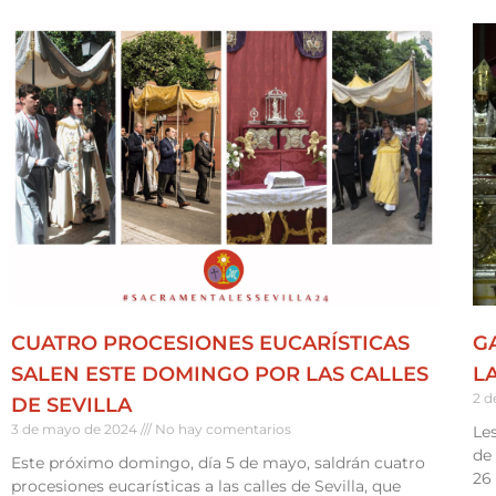
CUATRO PROCESIONES EUCARÍSTICAS
G
SALEN ESTE DOMINGO POR LAS CALLES
L
2 d
DE SEVILLA
3 de mayo de 2024
No hay comentarios
Le
de 
Este próximo domingo, día 5 de mayo, saldrán cuatro
26 
procesiones eucarísticas a las calles de Sevilla, que