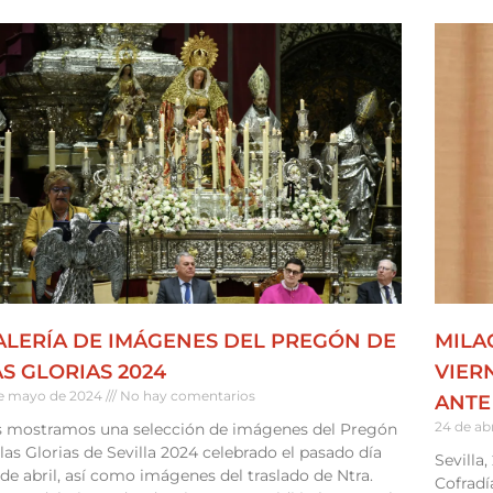
ALERÍA DE IMÁGENES DEL PREGÓN DE
MILA
AS GLORIAS 2024
VIER
e mayo de 2024
No hay comentarios
ANTE
24 de ab
s mostramos una selección de imágenes del Pregón
las Glorias de Sevilla 2024 celebrado el pasado día
Sevilla
de abril, así como imágenes del traslado de Ntra.
Cofradí