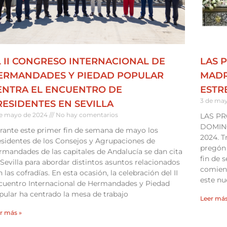
L II CONGRESO INTERNACIONAL DE
LAS 
ERMANDADES Y PIEDAD POPULAR
MADR
ENTRA EL ENCUENTRO DE
ESTR
3 de ma
RESIDENTES EN SEVILLA
e mayo de 2024
No hay comentarios
LAS PR
DOMING
rante este primer fin de semana de mayo los
2024. T
esidentes de los Consejos y Agrupaciones de
pregón 
rmandades de las capitales de Andalucía se dan cita
fin de 
Sevilla para abordar distintos asuntos relacionados
comienz
 las cofradías. En esta ocasión, la celebración del II
este nu
cuentro Internacional de Hermandades y Piedad
pular ha centrado la mesa de trabajo
Leer más
r más »