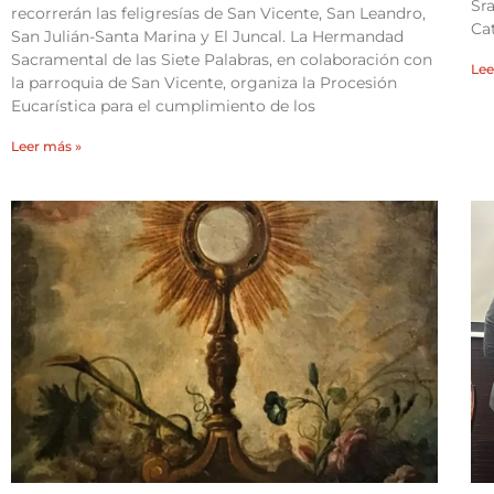
Sra
recorrerán las feligresías de San Vicente, San Leandro,
Ca
San Julián-Santa Marina y El Juncal. La Hermandad
Sacramental de las Siete Palabras, en colaboración con
Lee
la parroquia de San Vicente, organiza la Procesión
Eucarística para el cumplimiento de los
Leer más »