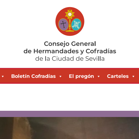
Boletín Cofradías
El pregón
Carteles