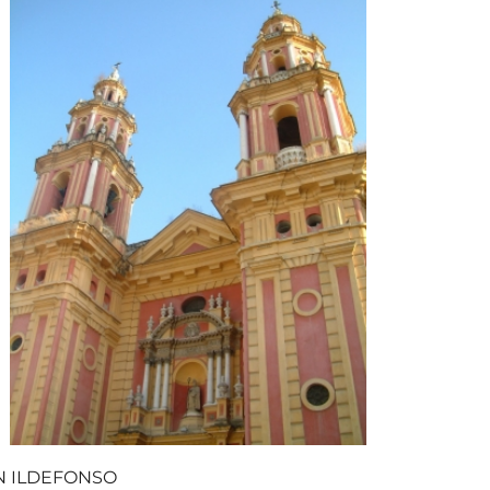
ce 365
Outlook Live
N ILDEFONSO