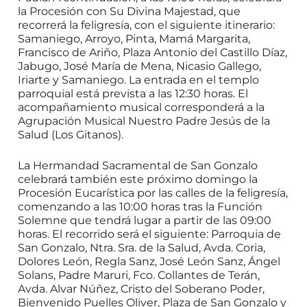
la Procesión con Su Divina Majestad, que
recorrerá la feligresía, con el siguiente itinerario:
Samaniego, Arroyo, Pinta, Mamá Margarita,
Francisco de Ariño, Plaza Antonio del Castillo Díaz,
Jabugo, José María de Mena, Nicasio Gallego,
Iriarte y Samaniego. La entrada en el templo
parroquial está prevista a las 12:30 horas. El
acompañamiento musical corresponderá a la
Agrupación Musical Nuestro Padre Jesús de la
Salud (Los Gitanos).
La Hermandad Sacramental de San Gonzalo
celebrará también este próximo domingo la
Procesión Eucarística por las calles de la feligresía,
comenzando a las 10:00 horas tras la Función
Solemne que tendrá lugar a partir de las 09:00
horas. El recorrido será el siguiente: Parroquia de
San Gonzalo, Ntra. Sra. de la Salud, Avda. Coria,
Dolores León, Regla Sanz, José León Sanz, Ángel
Solans, Padre Maruri, Fco. Collantes de Terán,
Avda. Alvar Núñez, Cristo del Soberano Poder,
Bienvenido Puelles Oliver, Plaza de San Gonzalo y