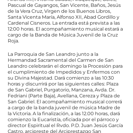
Pascual de Gayangos, San Vicente, Baños, Jesús
de la Vera Cruz, Virgen de los Buenos Libros,
Santa Vicenta María, Alfonso XII, Abad Gordillo y
Cardenal Cisneros. La entrada está prevista a las
12:00 horas. El acompañamiento musical estará a
cargo de la Banda de Música Juvenil de la Cruz
Roja.
La Parroquia de San Leandro junto a la
Hermandad Sacramental del Carmen de San
Leandro celebrarán el domingo la Procesión para
el cumplimiento de Impedidos y Enfermos con
su Divina Majestad. Dará comienzo a las 10:30
horas y discurrirá por las siguientes calles: Plaza
de San Gabriel, Purgatorio, Manzana, Avda. Dr.
Fedriani (Parte Baja), Avellana, Cereza y Plaza de
San Gabriel. El acompañamiento musical correrá
a cargo de la banda juvenil de música Madre de
la Victoria. A la finalización, a las 12.00 horas, dará
comienzo la Eucaristía, oficiada por el párroco y
director Espiritual el Rvdo. P.D. Juan Jesús García
Castro, arcipreste del Arciprestazgo San