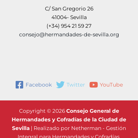
C/ San Gregorio 26
41004- Sevilla
(+34) 954 21 59 27
consejo@hermandades-de-sevilla.org
Facebook
Twitter
YouTube
Copyright © 2026
Consejo General de
Hermandades y Cofradías de la Ciudad de
Sevilla
| Realizado por
Netherman - Gestión
Integral para Hermandades y Cofradías.