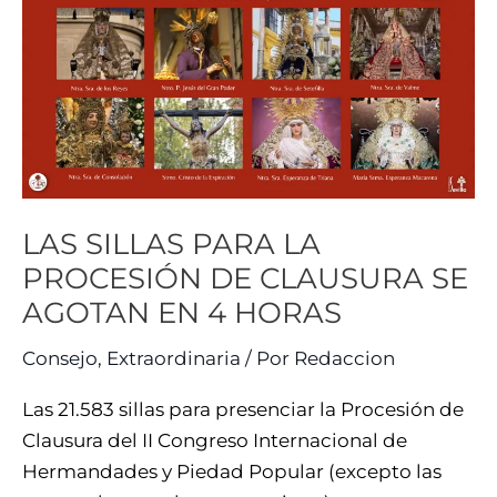
PARA
LA
PROCESIÓN
DE
CLAUSURA
SE
AGOTAN
LAS SILLAS PARA LA
EN
4
PROCESIÓN DE CLAUSURA SE
HORAS
AGOTAN EN 4 HORAS
Consejo
,
Extraordinaria
/ Por
Redaccion
Las 21.583 sillas para presenciar la Procesión de
Clausura del II Congreso Internacional de
Hermandades y Piedad Popular (excepto las