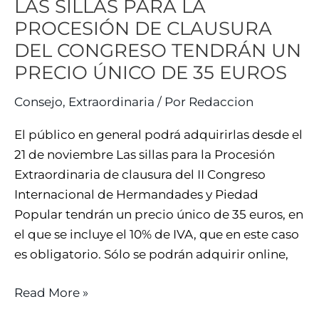
LAS SILLAS PARA LA
TENDRÁN
UN
PROCESIÓN DE CLAUSURA
PRECIO
DEL CONGRESO TENDRÁN UN
ÚNICO
PRECIO ÚNICO DE 35 EUROS
DE
Consejo
,
Extraordinaria
/ Por
Redaccion
35
EUROS
El público en general podrá adquirirlas desde el
21 de noviembre Las sillas para la Procesión
Extraordinaria de clausura del II Congreso
Internacional de Hermandades y Piedad
Popular tendrán un precio único de 35 euros, en
el que se incluye el 10% de IVA, que en este caso
es obligatorio. Sólo se podrán adquirir online,
Read More »