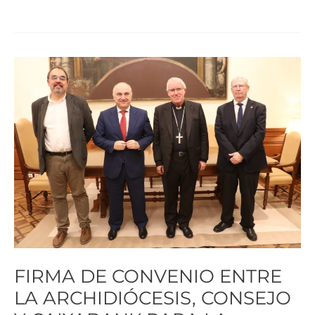
FIRMA
DE
CONVENIO
ENTRE
LA
ARCHIDIÓCESIS,
CONSEJO
Y
CAIXABANK
PARA
LA
FIRMA DE CONVENIO ENTRE
CELEBRACIÓN
LA ARCHIDIÓCESIS, CONSEJO
DEL