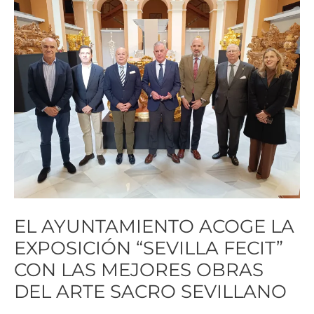
AYUNTAMIENTO
ACOGE
LA
EXPOSICIÓN
“SEVILLA
FECIT”
CON
LAS
MEJORES
OBRAS
DEL
EL AYUNTAMIENTO ACOGE LA
ARTE
EXPOSICIÓN “SEVILLA FECIT”
SACRO
CON LAS MEJORES OBRAS
SEVILLANO
DEL ARTE SACRO SEVILLANO