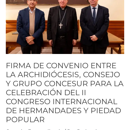
ENTRE
LA
ARCHIDIÓCESIS,
CONSEJO
Y
GRUPO
CONCESUR
PARA
FIRMA DE CONVENIO ENTRE
LA
LA ARCHIDIÓCESIS, CONSEJO
CELEBRACIÓN
Y GRUPO CONCESUR PARA LA
DEL
CELEBRACIÓN DEL II
II
CONGRESO INTERNACIONAL
CONGRESO
INTERNACIONAL
DE HERMANDADES Y PIEDAD
DE
POPULAR
HERMANDADES