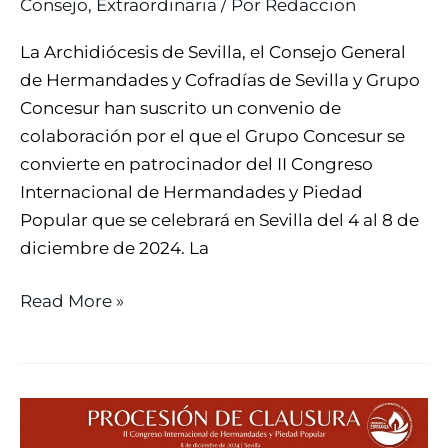
Consejo
,
Extraordinaria
/ Por
Redaccion
Y
PIEDAD
La Archidiócesis de Sevilla, el Consejo General
POPULAR
de Hermandades y Cofradías de Sevilla y Grupo
Concesur han suscrito un convenio de
colaboración por el que el Grupo Concesur se
convierte en patrocinador del II Congreso
Internacional de Hermandades y Piedad
Popular que se celebrará en Sevilla del 4 al 8 de
diciembre de 2024. La
Read More »
LAS
SILLAS