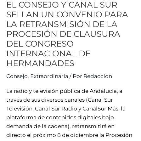
EL CONSEJO Y CANAL SUR
LA
SELLAN UN CONVENIO PARA
PROCESIÓN
LA RETRANSMISIÓN DE LA
DE
CLAUSURA
PROCESIÓN DE CLAUSURA
DEL
DEL CONGRESO
CONGRESO
INTERNACIONAL DE
INTERNACIONAL
HERMANDADES
DE
HERMANDADES
Consejo
,
Extraordinaria
/ Por
Redaccion
La radio y televisión pública de Andalucía, a
través de sus diversos canales (Canal Sur
Televisión, Canal Sur Radio y CanalSur Más, la
plataforma de contenidos digitales bajo
demanda de la cadena), retransmitirá en
directo el próximo 8 de diciembre la Procesión