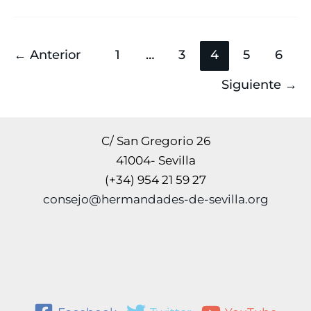
←
Anterior
1
…
3
4
5
6
Siguiente
→
C/ San Gregorio 26
41004- Sevilla
(+34) 954 21 59 27
consejo@hermandades-de-sevilla.org