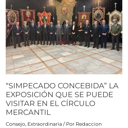
LA
EXPOSICIÓN
QUE
SE
PUEDE
VISITAR
EN
EL
CÍRCULO
MERCANTIL
“SIMPECADO CONCEBIDA” LA
EXPOSICIÓN QUE SE PUEDE
VISITAR EN EL CÍRCULO
MERCANTIL
Consejo
,
Extraordinaria
/ Por
Redaccion