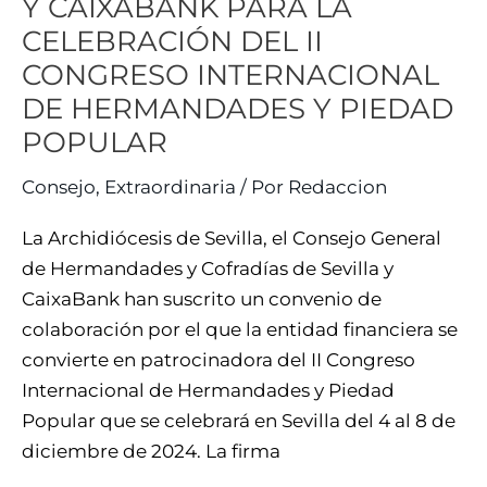
Y CAIXABANK PARA LA
II
CELEBRACIÓN DEL II
CONGRESO
CONGRESO INTERNACIONAL
INTERNACIONAL
DE
DE HERMANDADES Y PIEDAD
HERMANDADES
POPULAR
Y
Consejo
,
Extraordinaria
/ Por
Redaccion
PIEDAD
POPULAR
La Archidiócesis de Sevilla, el Consejo General
de Hermandades y Cofradías de Sevilla y
CaixaBank han suscrito un convenio de
colaboración por el que la entidad financiera se
convierte en patrocinadora del II Congreso
Internacional de Hermandades y Piedad
Popular que se celebrará en Sevilla del 4 al 8 de
diciembre de 2024. La firma