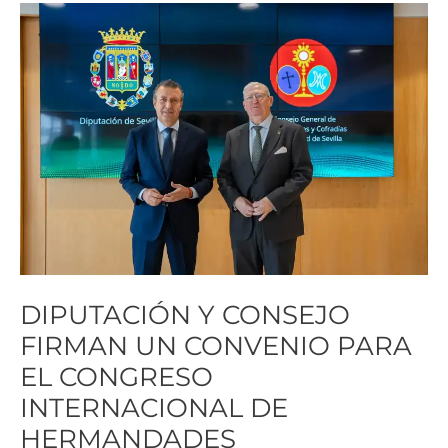
DIPUTACIÓN
Y
CONSEJO
FIRMAN
UN
CONVENIO
PARA
EL
CONGRESO
INTERNACIONAL
DE
DIPUTACIÓN Y CONSEJO
HERMANDADES
FIRMAN UN CONVENIO PARA
EL CONGRESO
INTERNACIONAL DE
HERMANDADES