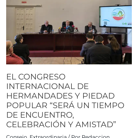
HERMANDADES
Y
PIEDAD
POPULAR
“SERÁ
UN
TIEMPO
DE
EL CONGRESO
ENCUENTRO,
INTERNACIONAL DE
CELEBRACIÓN
HERMANDADES Y PIEDAD
Y
AMISTAD”
POPULAR “SERÁ UN TIEMPO
DE ENCUENTRO,
CELEBRACIÓN Y AMISTAD”
Consejo
,
Extraordinaria
/ Por
Redaccion