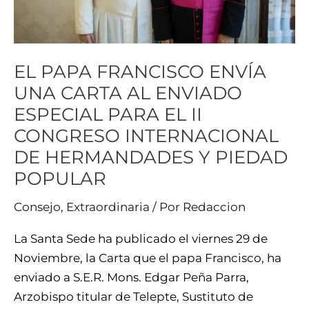
AL
ENVIADO
ESPECIAL
EL PAPA FRANCISCO ENVÍA
PARA
EL
UNA CARTA AL ENVIADO
II
ESPECIAL PARA EL II
CONGRESO
CONGRESO INTERNACIONAL
INTERNACIONAL
DE HERMANDADES Y PIEDAD
DE
POPULAR
HERMANDADES
Y
Consejo
,
Extraordinaria
/ Por
Redaccion
PIEDAD
La Santa Sede ha publicado el viernes 29 de
POPULAR
Noviembre, la Carta que el papa Francisco, ha
enviado a S.E.R. Mons. Edgar Peña Parra,
Arzobispo titular de Telepte, Sustituto de