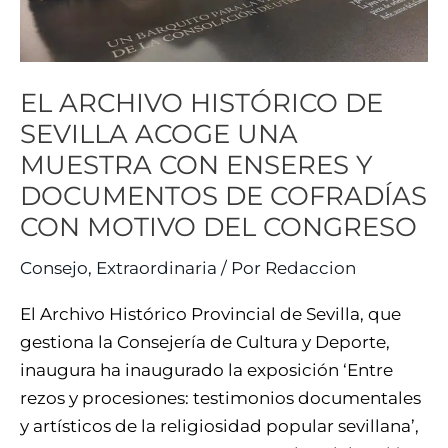
UNA
MUESTRA
CON
ENSERES
EL ARCHIVO HISTÓRICO DE
Y
SEVILLA ACOGE UNA
DOCUMENTOS
MUESTRA CON ENSERES Y
DE
DOCUMENTOS DE COFRADÍAS
COFRADÍAS
CON MOTIVO DEL CONGRESO
CON
MOTIVO
Consejo
,
Extraordinaria
/ Por
Redaccion
DEL
CONGRESO
El Archivo Histórico Provincial de Sevilla, que
gestiona la Consejería de Cultura y Deporte,
inaugura ha inaugurado la exposición ‘Entre
rezos y procesiones: testimonios documentales
y artísticos de la religiosidad popular sevillana’,