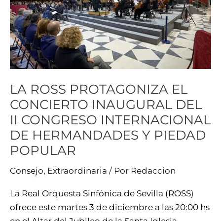
INAUGURAL
DEL
II
CONGRESO
INTERNACIONAL
DE
LA ROSS PROTAGONIZA EL
HERMANDADES
CONCIERTO INAUGURAL DEL
Y
PIEDAD
II CONGRESO INTERNACIONAL
POPULAR
DE HERMANDADES Y PIEDAD
POPULAR
Consejo
,
Extraordinaria
/ Por
Redaccion
La Real Orquesta Sinfónica de Sevilla (ROSS)
ofrece este martes 3 de diciembre a las 20:00 hs
en el Altar del Jubileo de la Santa Iglesia