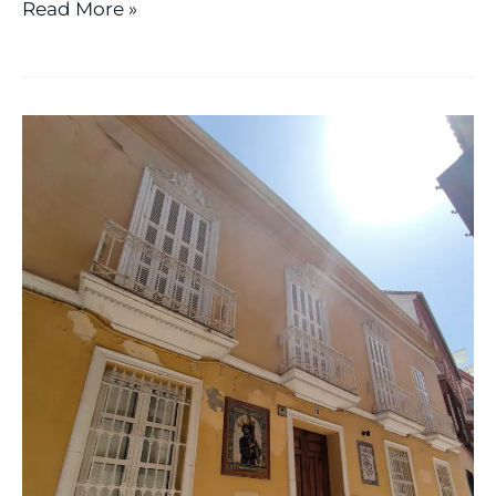
Read More »
LA
OBRA
SOCIAL
DEL
II
CONGRESO
DE
HERMANDADES
Y
PIEDAD
POPULAR
“PERDURARÁ