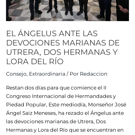
DOS
HERMANAS
Y
LORA
EL ÁNGELUS ANTE LAS
DEL
DEVOCIONES MARIANAS DE
RÍO
UTRERA, DOS HERMANAS Y
LORA DEL RÍO
Consejo
,
Extraordinaria
/ Por
Redaccion
Restan dos días para que comience el II
Congreso Internacional de Hermandades y
Piedad Popular, Este mediodía, Monseñor José
Ángel Saiz Meneses, ha rezado el Ángelus ante
las devociones marianas de Utrera, Dos
Hermanas y Lora del Río que se encuentran en