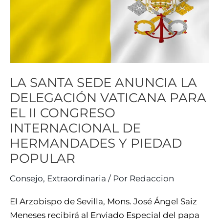
LA
DELEGACIÓN
VATICANA
PARA
EL
LA SANTA SEDE ANUNCIA LA
II
CONGRESO
DELEGACIÓN VATICANA PARA
INTERNACIONAL
EL II CONGRESO
DE
INTERNACIONAL DE
HERMANDADES
HERMANDADES Y PIEDAD
Y
POPULAR
PIEDAD
POPULAR
Consejo
,
Extraordinaria
/ Por
Redaccion
El Arzobispo de Sevilla, Mons. José Ángel Saiz
Meneses recibirá al Enviado Especial del papa