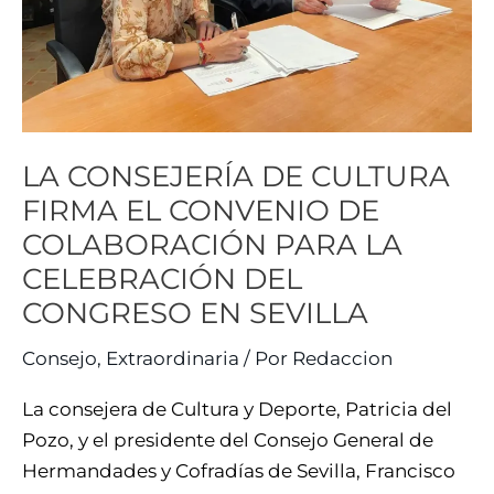
DE
COLABORACIÓN
PARA
LA
CELEBRACIÓN
LA CONSEJERÍA DE CULTURA
DEL
FIRMA EL CONVENIO DE
CONGRESO
COLABORACIÓN PARA LA
EN
CELEBRACIÓN DEL
SEVILLA
CONGRESO EN SEVILLA
Consejo
,
Extraordinaria
/ Por
Redaccion
La consejera de Cultura y Deporte, Patricia del
Pozo, y el presidente del Consejo General de
Hermandades y Cofradías de Sevilla, Francisco