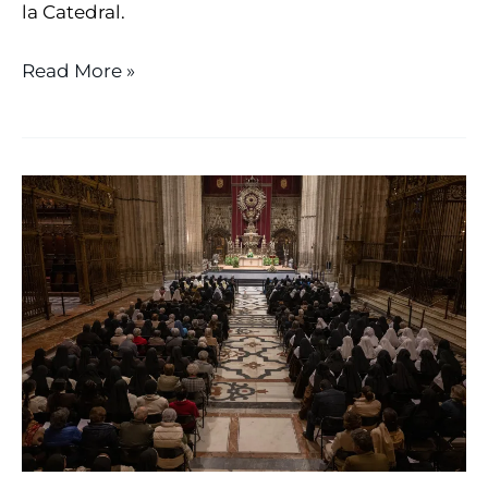
la Catedral.
Read More »
UN
CONGRESO
PARA
ARMONIZAR
EL
PRESENTE
Y
FUTURO
DE
LAS