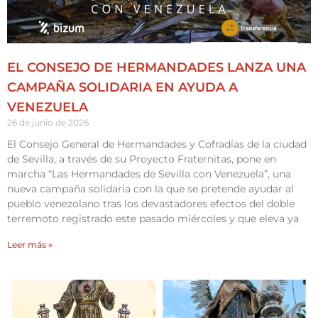
EL CONSEJO DE HERMANDADES LANZA UNA
CAMPAÑA SOLIDARIA EN AYUDA A
VENEZUELA
26 de junio de 2026
El Consejo General de Hermandades y Cofradías de la ciudad
de Sevilla, a través de su Proyecto Fraternitas, pone en
marcha “Las Hermandades de Sevilla con Venezuela”, una
nueva campaña solidaria con la que se pretende ayudar al
pueblo venezolano tras los devastadores efectos del doble
terremoto registrado este pasado miércoles y que eleva ya
Leer más »