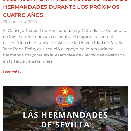
HERMANDADES DURANTE LOS PRÓXIMOS
CUATRO AÑOS
29 de junio de 2026
El Consejo General de Hermandades y Cofradías de la ciudad
de Sevilla tiene nuevo presidente. El elegido ha sido el
catedrático de Historia del Arte de la Universidad de Sevilla
José Roda Peña, que recibió el apoyo de la mayoría de
hermanos mayores en la Asamblea de Elecciones celebrada
en la tarde de este lunes,
Leer más »